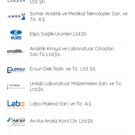
Ltd. Şti.
Sümer Analitik ve Medikal Teknolojiler San. ve
Tic. A.Ş.
Elips Sağlık Ürünleri Ltd.Şti.
Analitik Kimya ve Laboratuar Cihazları
San.Tic.Ltd.Şti.
Ersun Dek.Taah. ve Tic. Ltd. Şti.
Unilab Laboratuar Malzemeleri San. ve Tic.
Ltd.Şti.
Labo Makina San. ve Tic. A.Ş.
An-Ka Analiz Kont.Cih. Ltd.Şti.