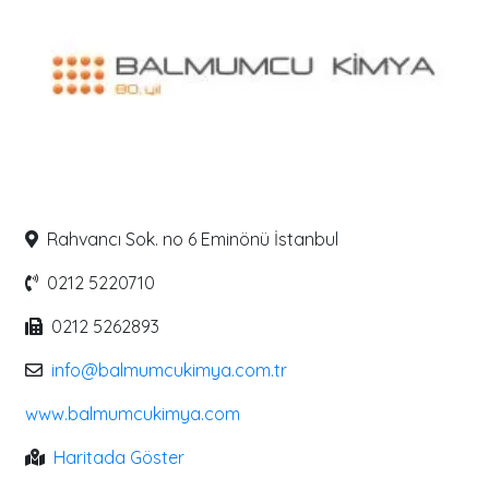
Rahvancı Sok. no 6 Eminönü İstanbul
0212 5220710
0212 5262893
info@balmumcukimya.com.tr
www.balmumcukimya.com
Haritada Göster