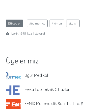
Etiketler
#balmumcu
#kimya
#ltd şti
İçerik 1595 kez listelendi
Üyelerimiz
Uğur Medikal
Heka Lab Teknik Cihazlar
FENİX Mühendislik San. Tic. Ltd. Şti.