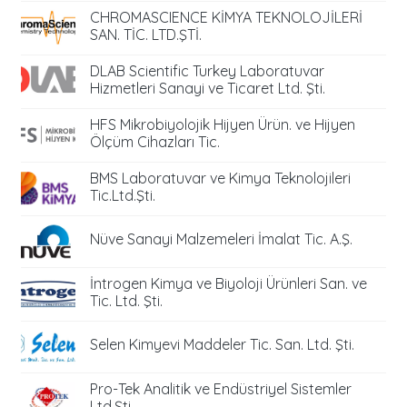
CHROMASCIENCE KİMYA TEKNOLOJİLERİ
SAN. TİC. LTD.ŞTİ.
DLAB Scientific Turkey Laboratuvar
Hizmetleri Sanayi ve Ticaret Ltd. Şti.
HFS Mikrobiyolojik Hijyen Ürün. ve Hijyen
Ölçüm Cihazları Tic.
BMS Laboratuvar ve Kimya Teknolojileri
Tic.Ltd.Şti.
Nüve Sanayi Malzemeleri İmalat Tic. A.Ş.
İntrogen Kimya ve Biyoloji Ürünleri San. ve
Tic. Ltd. Şti.
Selen Kimyevi Maddeler Tic. San. Ltd. Şti.
Pro-Tek Analitik ve Endüstriyel Sistemler
Ltd.Şti.