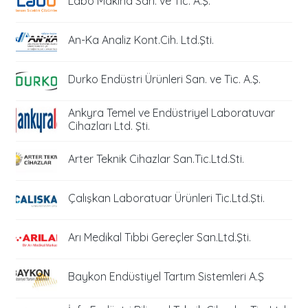
Labo Makina San. ve Tic. A.Ş.
An-Ka Analiz Kont.Cih. Ltd.Şti.
Durko Endüstri Ürünleri San. ve Tic. A.Ş.
Ankyra Temel ve Endüstriyel Laboratuvar
Cihazları Ltd. Şti.
Arter Teknik Cihazlar San.Tic.Ltd.Sti.
Çalışkan Laboratuar Ürünleri Tic.Ltd.Şti.
Arı Medikal Tıbbi Gereçler San.Ltd.Şti.
Baykon Endüstiyel Tartım Sistemleri A.Ş