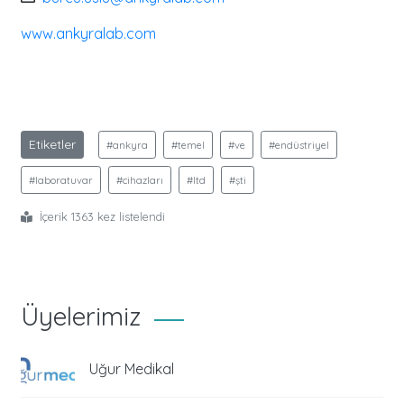
www.ankyralab.com
Etiketler
#ankyra
#temel
#ve
#endüstriyel
#laboratuvar
#cihazları
#ltd
#şti
İçerik 1363 kez listelendi
Üyelerimiz
Uğur Medikal