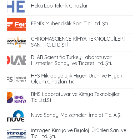
Heka Lab Teknik Cihazlar
FENİX Mühendislik San. Tic. Ltd. Şti.
CHROMASCIENCE KİMYA TEKNOLOJİLERİ
SAN. TİC. LTD.ŞTİ.
DLAB Scientific Turkey Laboratuvar
Hizmetleri Sanayi ve Ticaret Ltd. Şti.
HFS Mikrobiyolojik Hijyen Ürün. ve Hijyen
Ölçüm Cihazları Tic.
BMS Laboratuvar ve Kimya Teknolojileri
Tic.Ltd.Şti.
Nüve Sanayi Malzemeleri İmalat Tic. A.Ş.
İntrogen Kimya ve Biyoloji Ürünleri San. ve
Tic. Ltd. Şti.