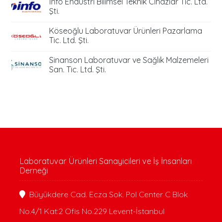
İnfo Endüstri Bilimsel Teknik Cihazlar Tic. Ltd.
Şti.
Köseoğlu Laboratuvar Ürünleri Pazarlama
Tic. Ltd. Şti.
Sinanson Laboratuvar ve Sağlık Malzemeleri
San. Tic. Ltd. Şti.
Laboratuvar Ürünleri Sanayicileri ve İş İnsanları
Derneği
Büyükdere Cad. Ecza Sok. Pol Center C Blok
No.4/1 Kat:2 Ofis No.229 Levent-İstanbul