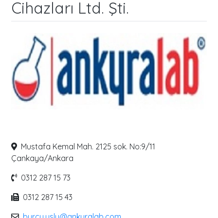
Cihazları Ltd. Şti.
Mustafa Kemal Mah. 2125 sok. No:9/11
Çankaya/Ankara
0312 287 15 73
0312 287 15 43
burcu.uslu@ankyralab.com