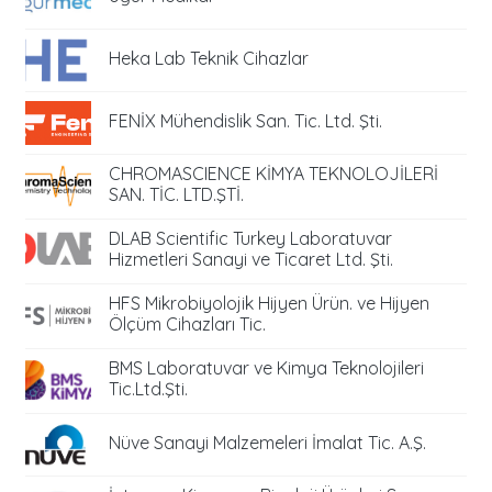
Heka Lab Teknik Cihazlar
FENİX Mühendislik San. Tic. Ltd. Şti.
CHROMASCIENCE KİMYA TEKNOLOJİLERİ
SAN. TİC. LTD.ŞTİ.
DLAB Scientific Turkey Laboratuvar
Hizmetleri Sanayi ve Ticaret Ltd. Şti.
HFS Mikrobiyolojik Hijyen Ürün. ve Hijyen
Ölçüm Cihazları Tic.
BMS Laboratuvar ve Kimya Teknolojileri
Tic.Ltd.Şti.
Nüve Sanayi Malzemeleri İmalat Tic. A.Ş.