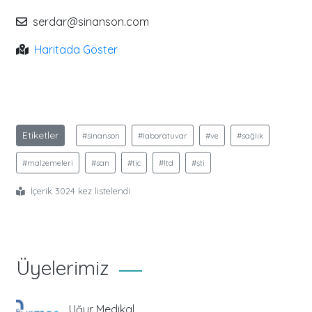
serdar@sinanson.com
Haritada Göster
Etiketler
#sinanson
#laboratuvar
#ve
#sağlık
#malzemeleri
#san
#tic
#ltd
#şti
İçerik 3024 kez listelendi
Üyelerimiz
Uğur Medikal