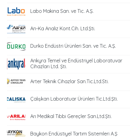
Labo Makina San. ve Tic. A.Ş.
An-Ka Analiz Kont.Cih. Ltd.Şti.
Durko Endüstri Ürünleri San. ve Tic. A.Ş.
Ankyra Temel ve Endüstriyel Laboratuvar
Cihazları Ltd. Şti.
Arter Teknik Cihazlar San.Tic.Ltd.Sti.
Çalışkan Laboratuar Ürünleri Tic.Ltd.Şti.
Arı Medikal Tıbbi Gereçler San.Ltd.Şti.
Baykon Endüstiyel Tartım Sistemleri A.Ş