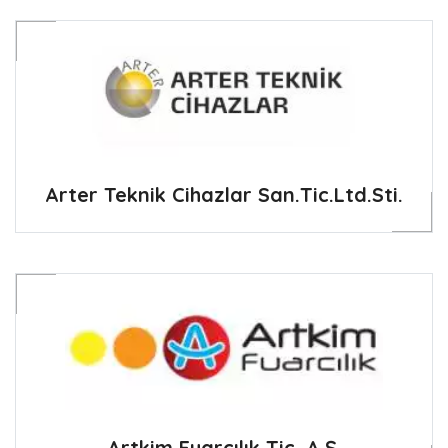
Arter Teknik Cihazlar San.Tic.Ltd.Sti.
Artkim Fuarcılık Tic. A.Ş.