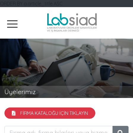
ORDER BY a.article_title ASC
Labsiad
Üyelerimiz
FİRMA KATALOĞU İÇİN TIKLAYIN