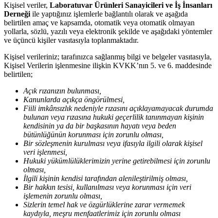
Kişisel veriler,
Laboratuvar Ürünleri Sanayicileri ve İş İnsanları
Derneği
ile yaptığınız işlemlerle bağlantılı olarak ve aşağıda
belirtilen amaç ve kapsamda, otomatik veya otomatik olmayan
yollarla, sözlü, yazılı veya elektronik şekilde ve aşağıdaki yöntemler
ve üçüncü kişiler vasıtasıyla toplanmaktadır.
Kişisel verileriniz; tarafınızca sağlanmış bilgi ve belgeler vasıtasıyla,
Kişisel Verilerin işlenmesine ilişkin KVKK’nın 5. ve 6. maddesinde
belirtilen;
Açık rızanızın bulunması,
Kanunlarda açıkça öngörülmesi,
Fiili imkânsızlık nedeniyle rızasını açıklayamayacak durumda
bulunan veya rızasına hukuki geçerlilik tanınmayan kişinin
kendisinin ya da bir başkasının hayatı veya beden
bütünlüğünün korunması için zorunlu olması,
Bir sözleşmenin kurulması veya ifasıyla ilgili olarak kişisel
veri işlenmesi,
Hukuki yükümlülüklerimizin yerine getirebilmesi için zorunlu
olması,
İlgili kişinin kendisi tarafından alenileştirilmiş olması,
Bir hakkın tesisi, kullanılması veya korunması için veri
işlemenin zorunlu olması,
Sizlerin temel hak ve özgürlüklerine zarar vermemek
kaydıyla, meşru menfaatlerimiz için zorunlu olması