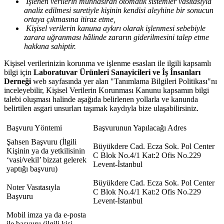
İşlenen verilerin münhasıran otomatik sistemler vasıtasıyla
analiz edilmesi suretiyle kişinin kendisi aleyhine bir sonucun
ortaya çıkmasına itiraz etme,
Kişisel verilerin kanuna aykırı olarak işlenmesi sebebiyle
zarara uğranması hâlinde zararın giderilmesini talep etme
hakkına sahiptir.
Kişisel verilerinizin korunma ve işlenme esasları ile ilgili kapsamlı
bilgi için
Laboratuvar Ürünleri Sanayicileri ve İş İnsanları
Derneği
web sayfasında yer alan "Tanımlama Bilgileri Politikası"nı
inceleyebilir, Kişisel Verilerin Korunması Kanunu kapsamın bilgi
talebi oluşması halinde aşağıda belirlenen yollarla ve kanunda
belirtilen asgari unsurları taşımak kaydıyla bize ulaşabilirsiniz.
Başvuru Yöntemi
Başvurunun Yapılacağı Adres
Şahsen Başvuru (İlgili
Büyükdere Cad. Ecza Sok. Pol Center
Kişinin ya da yetkilisinin
C Blok No.4/1 Kat:2 Ofis No.229
‘vasi/vekil’ bizzat gelerek
Levent-İstanbul
yaptığı başvuru)
Büyükdere Cad. Ecza Sok. Pol Center
Noter Vasıtasıyla
C Blok No.4/1 Kat:2 Ofis No.229
Başvuru
Levent-İstanbul
Mobil imza ya da e-posta
ile başvuru (ilgili kişi