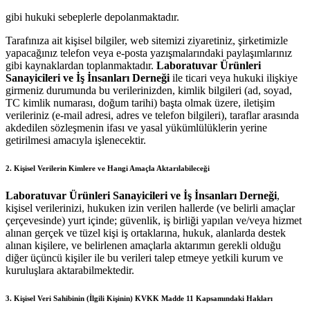
gibi hukuki sebeplerle depolanmaktadır.
Tarafınıza ait kişisel bilgiler, web sitemizi ziyaretiniz, şirketimizle
yapacağınız telefon veya e-posta yazışmalarındaki paylaşımlarınız
gibi kaynaklardan toplanmaktadır.
Laboratuvar Ürünleri
Sanayicileri ve İş İnsanları Derneği
ile ticari veya hukuki ilişkiye
girmeniz durumunda bu verilerinizden, kimlik bilgileri (ad, soyad,
TC kimlik numarası, doğum tarihi) başta olmak üzere, iletişim
verileriniz (e-mail adresi, adres ve telefon bilgileri), taraflar arasında
akdedilen sözleşmenin ifası ve yasal yükümlülüklerin yerine
getirilmesi amacıyla işlenecektir.
2. Kişisel Verilerin Kimlere ve Hangi Amaçla Aktarılabileceği
Laboratuvar Ürünleri Sanayicileri ve İş İnsanları Derneği
,
kişisel verilerinizi, hukuken izin verilen hallerde (ve belirli amaçlar
çerçevesinde) yurt içinde; güvenlik, iş birliği yapılan ve/veya hizmet
alınan gerçek ve tüzel kişi iş ortaklarına, hukuk, alanlarda destek
alınan kişilere, ve belirlenen amaçlarla aktarımın gerekli olduğu
diğer üçüncü kişiler ile bu verileri talep etmeye yetkili kurum ve
kuruluşlara aktarabilmektedir.
3. Kişisel Veri Sahibinin (İlgili Kişinin) KVKK Madde 11 Kapsamındaki Hakları