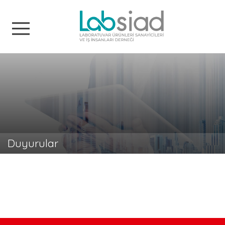
Labsiad
Duyurular