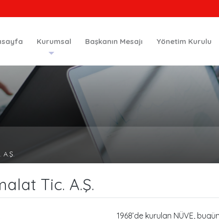
asayfa
Kurumsal
Başkanın Mesajı
Yönetim Kurulu
 A.Ş.
lat Tic. A.Ş.
1968’de kurulan NÜVE, bugün 