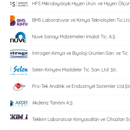
HFS Mikrobiyolojik Hijyen Ürün. ve Hijyen Ölçüm
BMS Laboratuvar ve Kimya Teknolojileri Tic.Ltd.
Nüve Sanayi Malzemeleri İmalat Tic. A.Ş.
İntrogen Kimya ve Biyoloji Ürünleri San. ve Tic. L
Selen Kimyevi Maddeler Tic. San. Ltd. Şti.
Pro-Tek Analitik ve Endüstriyel Sistemler Ltd.Şti
Akdeniz Tanıtım A.Ş.
Tekkim Laboratuar Kimyasalları ve Cihazları San.