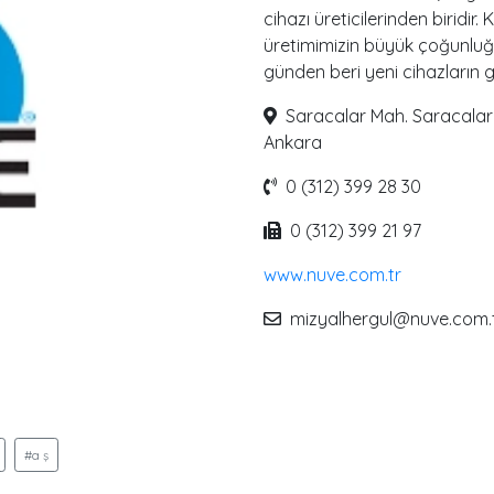
cihazı üreticilerinden biridir
üretimimizin büyük çoğunluğu
günden beri yeni cihazların ge
Saracalar Mah. Saracalar
Ankara
0 (312) 399 28 30
0 (312) 399 21 97
www.nuve.com.tr
mizyalhergul@nuve.com.
#a ş