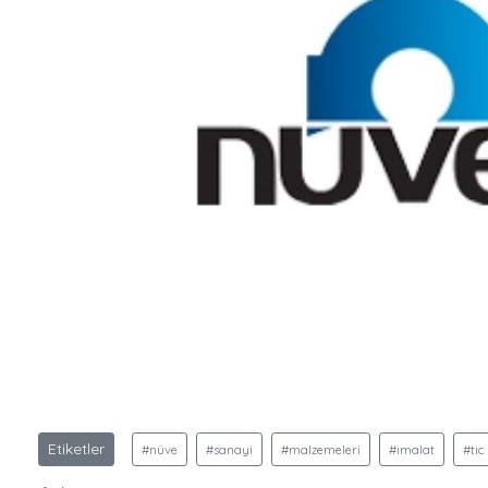
Etiketler
#nüve
#sanayi
#malzemeleri
#imalat
#tic