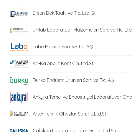
Ersun Dek.Taah. ve Tic. Ltd. Şti.
Unilab Laboratuar Malzemeleri San. ve Tic. Ltd.
Labo Makina San. ve Tic. A.Ş.
An-Ka Analiz Kont.Cih. Ltd.Şti.
Durko Endüstri Ürünleri San. ve Tic. A.Ş.
Ankyra Temel ve Endüstriyel Laboratuvar Cihazl
Arter Teknik Cihazlar San.Tic.Ltd.Sti.
Çalışkan Laboratuar Ürünleri Tic.Ltd.Şti.