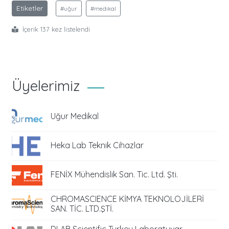
Etiketler
#uğur
#medikal
İçerik 137 kez listelendi
Üyelerimiz
Uğur Medikal
Heka Lab Teknik Cihazlar
FENİX Mühendislik San. Tic. Ltd. Şti.
CHROMASCIENCE KİMYA TEKNOLOJİLERİ
SAN. TİC. LTD.ŞTİ.