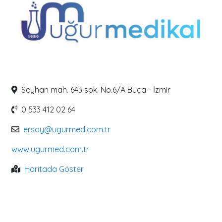
Seyhan mah. 643 sok. No.6/A Buca - İzmir
0 533 412 02 64
ersoy@ugurmed.com.tr
www.ugurmed.com.tr
Haritada Göster