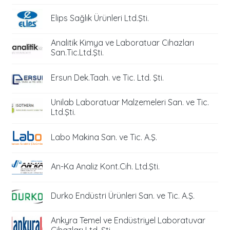
Elips Sağlık Ürünleri Ltd.Şti.
Analitik Kimya ve Laboratuar Cihazları
San.Tic.Ltd.Şti.
Ersun Dek.Taah. ve Tic. Ltd. Şti.
Unilab Laboratuar Malzemeleri San. ve Tic.
Ltd.Şti.
Labo Makina San. ve Tic. A.Ş.
An-Ka Analiz Kont.Cih. Ltd.Şti.
Durko Endüstri Ürünleri San. ve Tic. A.Ş.
Ankyra Temel ve Endüstriyel Laboratuvar