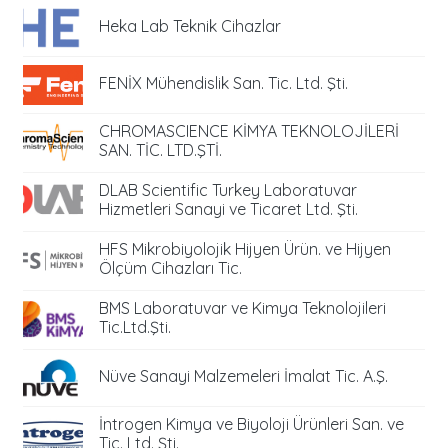
Heka Lab Teknik Cihazlar
FENİX Mühendislik San. Tic. Ltd. Şti.
CHROMASCIENCE KİMYA TEKNOLOJİLERİ
SAN. TİC. LTD.ŞTİ.
DLAB Scientific Turkey Laboratuvar
Hizmetleri Sanayi ve Ticaret Ltd. Şti.
HFS Mikrobiyolojik Hijyen Ürün. ve Hijyen
Ölçüm Cihazları Tic.
BMS Laboratuvar ve Kimya Teknolojileri
Tic.Ltd.Şti.
Nüve Sanayi Malzemeleri İmalat Tic. A.Ş.
İntrogen Kimya ve Biyoloji Ürünleri San. ve
Tic. Ltd. Şti.