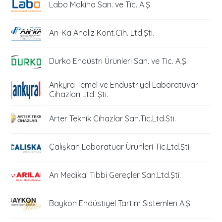
Labo Makina San. ve Tic. A.Ş.
An-Ka Analiz Kont.Cih. Ltd.Şti.
Durko Endüstri Ürünleri San. ve Tic. A.Ş.
Ankyra Temel ve Endüstriyel Laboratuvar
Cihazları Ltd. Şti.
Arter Teknik Cihazlar San.Tic.Ltd.Sti.
Çalışkan Laboratuar Ürünleri Tic.Ltd.Şti.
Arı Medikal Tıbbi Gereçler San.Ltd.Şti.
Baykon Endüstiyel Tartım Sistemleri A.Ş