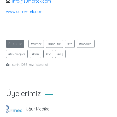
info@sumertek.com
www.sumertek.com
Etiketler
#sümer
#analitik
#ve
#medikal
#teknolojiler
#san
#tic
#a ş
İçerik 1035 kez listelendi
Üyelerimiz
Uğur Medikal