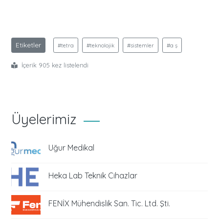
Etiketler
#tetra
#teknolojik
#sistemler
#a ş
İçerik 905 kez listelendi
Üyelerimiz
Uğur Medikal
Heka Lab Teknik Cihazlar
FENİX Mühendislik San. Tic. Ltd. Şti.