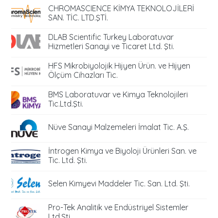
CHROMASCIENCE KİMYA TEKNOLOJİLERİ
SAN. TİC. LTD.ŞTİ.
DLAB Scientific Turkey Laboratuvar
Hizmetleri Sanayi ve Ticaret Ltd. Şti.
HFS Mikrobiyolojik Hijyen Ürün. ve Hijyen
Ölçüm Cihazları Tic.
BMS Laboratuvar ve Kimya Teknolojileri
Tic.Ltd.Şti.
Nüve Sanayi Malzemeleri İmalat Tic. A.Ş.
İntrogen Kimya ve Biyoloji Ürünleri San. ve
Tic. Ltd. Şti.
Selen Kimyevi Maddeler Tic. San. Ltd. Şti.
Pro-Tek Analitik ve Endüstriyel Sistemler
Ltd.Şti.