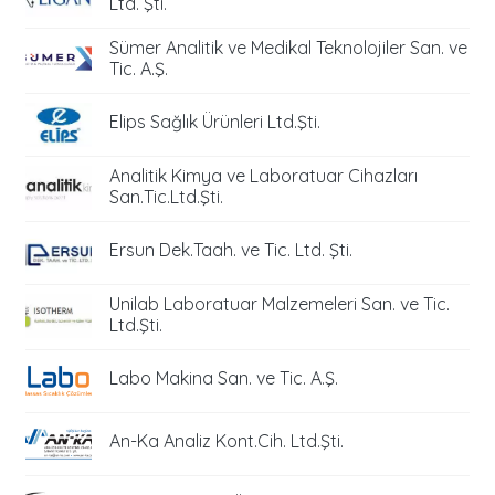
Ltd. Şti.
Sümer Analitik ve Medikal Teknolojiler San. ve
Tic. A.Ş.
Elips Sağlık Ürünleri Ltd.Şti.
Analitik Kimya ve Laboratuar Cihazları
San.Tic.Ltd.Şti.
Ersun Dek.Taah. ve Tic. Ltd. Şti.
Unilab Laboratuar Malzemeleri San. ve Tic.
Ltd.Şti.
Labo Makina San. ve Tic. A.Ş.
An-Ka Analiz Kont.Cih. Ltd.Şti.