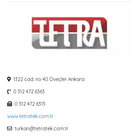
1322 cad. no 40 Öveçler Ankara
0 312 472 6363
0 312 472 6313
www.tetratek.com.tr
turkan@tetratek.com.tr