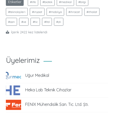
Etiketler
#life
#biotek
#medikal
#bilgi
#teknolojileri
#inşaat
#mobilya
#ihracat
#ithalat
#san
#ve
#tic
#ltd
#şti
İçerik 2422 kez listelendi
Üyelerimiz
Uğur Medikal
Heka Lab Teknik Cihazlar
FENİX Mühendislik San. Tic. Ltd. Şti.