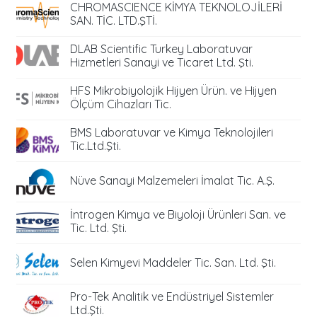
CHROMASCIENCE KİMYA TEKNOLOJİLERİ
SAN. TİC. LTD.ŞTİ.
DLAB Scientific Turkey Laboratuvar
Hizmetleri Sanayi ve Ticaret Ltd. Şti.
HFS Mikrobiyolojik Hijyen Ürün. ve Hijyen
Ölçüm Cihazları Tic.
BMS Laboratuvar ve Kimya Teknolojileri
Tic.Ltd.Şti.
Nüve Sanayi Malzemeleri İmalat Tic. A.Ş.
İntrogen Kimya ve Biyoloji Ürünleri San. ve
Tic. Ltd. Şti.
Selen Kimyevi Maddeler Tic. San. Ltd. Şti.
Pro-Tek Analitik ve Endüstriyel Sistemler
Ltd.Şti.