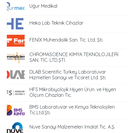
Uğur Medikal
Heka Lab Teknik Cihazlar
FENİX Mühendislik San. Tic. Ltd. Şti.
CHROMASCIENCE KİMYA TEKNOLOJİLERİ
SAN. TİC. LTD.ŞTİ.
DLAB Scientific Turkey Laboratuvar
Hizmetleri Sanayi ve Ticaret Ltd. Şti.
HFS Mikrobiyolojik Hijyen Ürün. ve Hijyen
Ölçüm Cihazları Tic.
BMS Laboratuvar ve Kimya Teknolojileri
Tic.Ltd.Şti.
Nüve Sanayi Malzemeleri İmalat Tic. A.Ş.