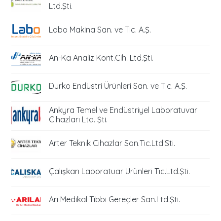
Ltd.Şti.
Labo Makina San. ve Tic. A.Ş.
An-Ka Analiz Kont.Cih. Ltd.Şti.
Durko Endüstri Ürünleri San. ve Tic. A.Ş.
Ankyra Temel ve Endüstriyel Laboratuvar
Cihazları Ltd. Şti.
Arter Teknik Cihazlar San.Tic.Ltd.Sti.
Çalışkan Laboratuar Ürünleri Tic.Ltd.Şti.
Arı Medikal Tıbbi Gereçler San.Ltd.Şti.