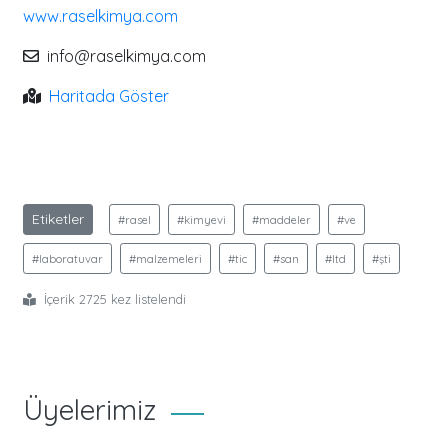
www.raselkimya.com
info@raselkimya.com
Haritada Göster
Etiketler
#rasel
#kimyevi
#maddeler
#ve
#laboratuvar
#malzemeleri
#tic
#san
#ltd
#şti
İçerik 2725 kez listelendi
Üyelerimiz