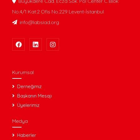
Büyükdere Cad. Ecza Sok. Pol Center C Blok
No.4/1 Kat:2 Ofis No.229 Levent-İstanbul
info@labsiad.org
Kurumsal
Derneğimiz
Başkanın Mesajı
Üyelerimiz
Medya
Haberler