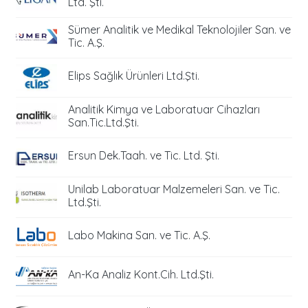
Ltd. Şti.
Sümer Analitik ve Medikal Teknolojiler San. ve
Tic. A.Ş.
Elips Sağlık Ürünleri Ltd.Şti.
Analitik Kimya ve Laboratuar Cihazları
San.Tic.Ltd.Şti.
Ersun Dek.Taah. ve Tic. Ltd. Şti.
Unilab Laboratuar Malzemeleri San. ve Tic.
Ltd.Şti.
Labo Makina San. ve Tic. A.Ş.
An-Ka Analiz Kont.Cih. Ltd.Şti.