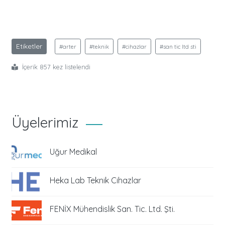
Etiketler
#arter
#teknik
#cihazlar
#san tic ltd sti
İçerik 857 kez listelendi
Üyelerimiz
Uğur Medikal
Heka Lab Teknik Cihazlar
FENİX Mühendislik San. Tic. Ltd. Şti.