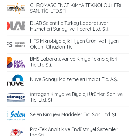
CHROMASCIENCE KİMYA TEKNOLOJİLERİ
SAN. TİC. LTD.ŞTİ.
DLAB Scientific Turkey Laboratuvar
Hizmetleri Sanayi ve Ticaret Ltd. Şti.
HFS Mikrobiyolojik Hijyen Ürün. ve Hijyen
Ölçüm Cihazları Tic.
BMS Laboratuvar ve Kimya Teknolojileri
Tic.Ltd.Şti.
Nüve Sanayi Malzemeleri İmalat Tic. A.Ş.
İntrogen Kimya ve Biyoloji Ürünleri San. ve
Tic. Ltd. Şti.
Selen Kimyevi Maddeler Tic. San. Ltd. Şti.
Pro-Tek Analitik ve Endüstriyel Sistemler
Ltd.Şti.