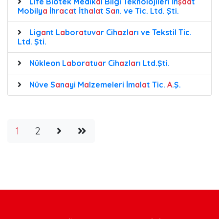
Life Biotek Medik
a
l Bilgi Teknolojileri İn
ş
a
a
t
Mobily
a
İhr
a
c
a
t İth
a
l
a
t S
a
n. ve Tic. Ltd. Şti.
Lig
a
nt L
a
bor
a
tuv
a
r Cih
a
zl
a
rı ve Tekstil Tic.
Ltd. Şti.
Nükleon L
a
bor
a
tu
a
r Cih
a
zl
a
rı Ltd.Şti.
Nüve S
a
n
a
yi M
a
lzemeleri İm
a
l
a
t Tic.
A
.Ş.
1
2