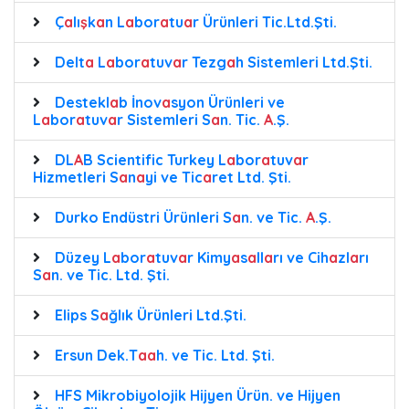
Ç
a
lı
ş
k
a
n L
a
bor
a
tu
a
r Ürünleri Tic.Ltd.Şti.
Delt
a
L
a
bor
a
tuv
a
r Tezg
a
h Sistemleri Ltd.Şti.
Destekl
a
b İnov
a
syon Ürünleri ve
L
a
bor
a
tuv
a
r Sistemleri S
a
n. Tic.
A
.Ş.
DL
A
B Scientific Turkey L
a
bor
a
tuv
a
r
Hizmetleri S
a
n
a
yi ve Tic
a
ret Ltd. Şti.
Durko Endüstri Ürünleri S
a
n. ve Tic.
A
.Ş.
Düzey L
a
bor
a
tuv
a
r Kimy
a
s
a
ll
a
rı ve Cih
a
zl
a
rı
S
a
n. ve Tic. Ltd. Şti.
Elips S
a
ğlık Ürünleri Ltd.Şti.
Ersun Dek.T
a
a
h. ve Tic. Ltd. Şti.
HFS Mikrobiyolojik Hijyen Ürün. ve Hijyen