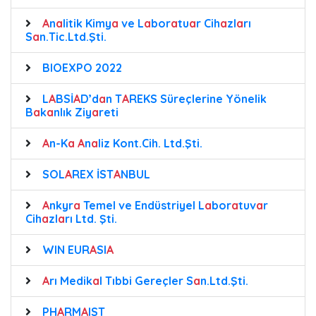
A
n
a
litik Kimy
a
ve L
a
bor
a
tu
a
r Cih
a
zl
a
rı
S
a
n.Tic.Ltd.Şti.
BIOEXPO 2022
L
A
BSİ
A
D’d
a
n T
A
REKS Süreçlerine Yönelik
B
a
k
a
nlık Ziy
a
reti
A
n-K
a
A
n
a
liz Kont.Cih. Ltd.Şti.
SOL
A
REX İST
A
NBUL
A
nkyr
a
Temel ve Endüstriyel L
a
bor
a
tuv
a
r
Cih
a
zl
a
rı Ltd. Şti.
WIN EUR
A
SI
A
A
rı Medik
a
l Tıbbi Gereçler S
a
n.Ltd.Şti.
PH
A
RM
A
IST