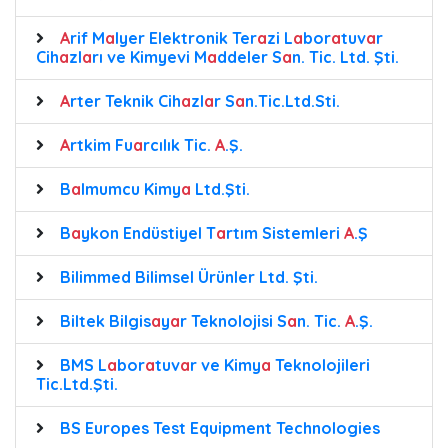
A
rif M
a
lyer Elektronik Ter
a
zi L
a
bor
a
tuv
a
r
Cih
a
zl
a
rı ve Kimyevi M
a
ddeler S
a
n. Tic. Ltd. Şti.
A
rter Teknik Cih
a
zl
a
r S
a
n.Tic.Ltd.Sti.
A
rtkim Fu
a
rcılık Tic.
A
.Ş.
B
a
lmumcu Kimy
a
Ltd.Şti.
B
a
ykon Endüstiyel T
a
rtım Sistemleri
A
.Ş
Bilimmed Bilimsel Ürünler Ltd. Şti.
Biltek Bilgis
a
y
a
r Teknolojisi S
a
n. Tic.
A
.Ş.
BMS L
a
bor
a
tuv
a
r ve Kimy
a
Teknolojileri
Tic.Ltd.Şti.
BS Europes Test Equipment Technologies