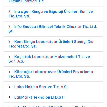
Ölçüm Cih
a
zl
a
rı Tic.
İntrogen Kimy
a
ve Biyoloji Ürünleri S
a
n. ve
Tic. Ltd. Şti.
İnfo Endüstri Bilimsel Teknik Cih
a
zl
a
r Tic. Ltd.
Şti.
Kent Kimy
a
L
a
bor
a
tu
a
r Ürünleri S
a
n
a
yi Dı
ş
Tic
a
ret Ltd. Şti.
Koçintok L
a
bor
a
tu
a
r M
a
lzemeleri Tic. ve
S
a
n.
A
.Ş.
Köseoğlu L
a
bor
a
tuv
a
r Ürünleri P
a
z
a
rl
a
m
a
Tic. Ltd. Şti.
L
a
bo M
a
kin
a
S
a
n. ve Tic.
A
.Ş.
L
a
bM
a
rkt Teknoloji LTD.STI.