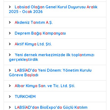
L
a
bsi
a
d Ol
a
ğ
a
n Genel Kurul Duyurusu
A
r
a
lık
2025 - Oc
a
k 2026
A
kdeniz T
a
nıtım
A
.Ş.
Deprem B
a
ğı
ş
K
a
mp
a
ny
a
sı
A
ktif Kimy
a
Ltd. Şti.
Yeni dernek merkezimizde ilk topl
a
ntımızı
gerçekle
ş
tirdik
L
A
BSİ
A
D’d
a
Yeni Dönem: Yönetim Kurulu
Göreve B
a
ş
l
a
dı
A
lb
a
r Kimy
a
S
a
n. ve Tic. Ltd. Şti.
TURKCHEM
L
A
BSİ
A
D’d
a
n BioExpo’d
a
Güçlü K
a
tılım