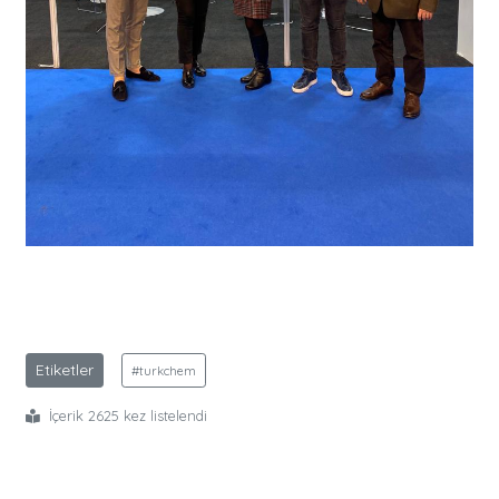
Etiketler
#turkchem
İçerik 2625 kez listelendi