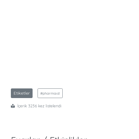
Etiketler
#pharmaıst
İçerik 3236 kez listelendi