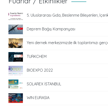
Fuarlar / Etkinlikler
5. Uluslararası Gıda, Beslenme Bileşenleri, İçerik
Deprem Bağış Kampanyası
Yeni dernek merkezimizde ilk toplantımızı gerçe
TURKCHEM
BIOEXPO 2022
SOLAREX İSTANBUL
WIN EURASIA