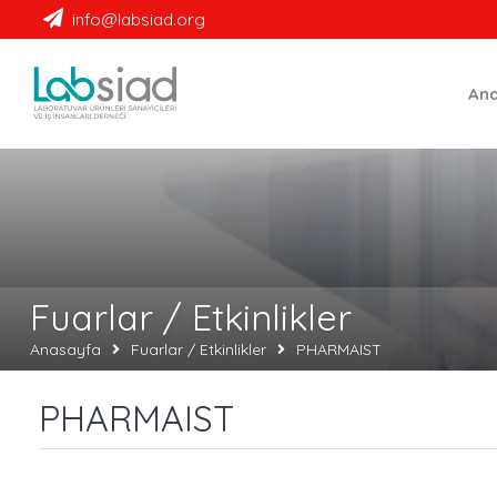
Labsiad
info@labsiad.org
An
Fuarlar / Etkinlikler
Anasayfa
Fuarlar / Etkinlikler
PHARMAIST
PHARMAIST