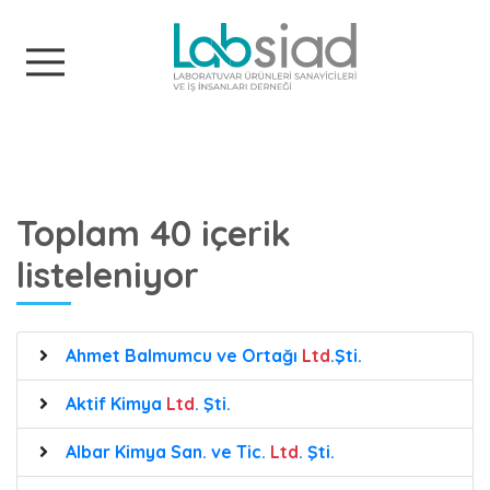
Labsiad
Toplam 40 içerik
listeleniyor
Ahmet Balmumcu ve Ortağı
Ltd
.Şti.
Aktif Kimya
Ltd
. Şti.
Albar Kimya San. ve Tic.
Ltd
. Şti.