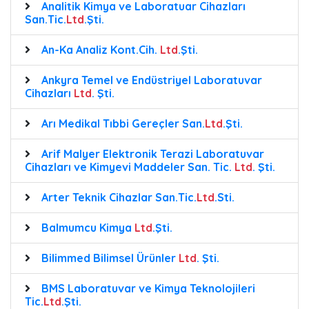
Analitik Kimya ve Laboratuar Cihazları
San.Tic.
Ltd
.Şti.
An-Ka Analiz Kont.Cih.
Ltd
.Şti.
Ankyra Temel ve Endüstriyel Laboratuvar
Cihazları
Ltd
. Şti.
Arı Medikal Tıbbi Gereçler San.
Ltd
.Şti.
Arif Malyer Elektronik Terazi Laboratuvar
Cihazları ve Kimyevi Maddeler San. Tic.
Ltd
. Şti.
Arter Teknik Cihazlar San.Tic.
Ltd
.Sti.
Balmumcu Kimya
Ltd
.Şti.
Bilimmed Bilimsel Ürünler
Ltd
. Şti.
BMS Laboratuvar ve Kimya Teknolojileri
Tic.
Ltd
.Şti.