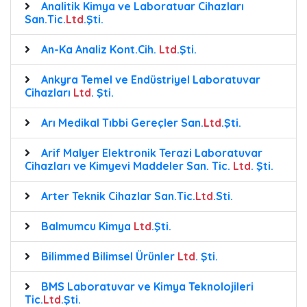
Analitik Kimya ve Laboratuar Cihazları
San.Tic.
Ltd
.Şti.
An-Ka Analiz Kont.Cih.
Ltd
.Şti.
Ankyra Temel ve Endüstriyel Laboratuvar
Cihazları
Ltd
. Şti.
Arı Medikal Tıbbi Gereçler San.
Ltd
.Şti.
Arif Malyer Elektronik Terazi Laboratuvar
Cihazları ve Kimyevi Maddeler San. Tic.
Ltd
. Şti.
Arter Teknik Cihazlar San.Tic.
Ltd
.Sti.
Balmumcu Kimya
Ltd
.Şti.
Bilimmed Bilimsel Ürünler
Ltd
. Şti.
BMS Laboratuvar ve Kimya Teknolojileri
Tic.
Ltd
.Şti.