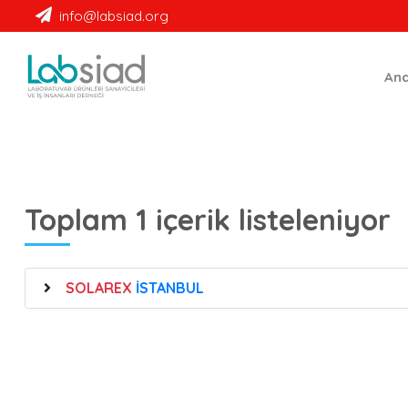
Labsiad
info@labsiad.org
An
Toplam 1 içerik listeleniyor
SOLAREX
İSTANBUL